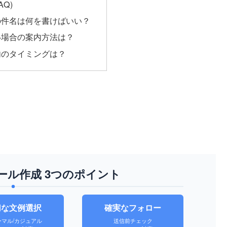
AQ)
の件名は何を書けばいい？
い場合の案内方法は？
内のタイミングは？
ール作成 3つのポイント
切な文例選択
確実なフォロー
ーマル/カジュアル
送信前チェック