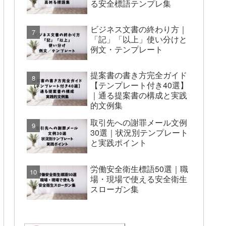
る安全標語テンプレ集
ビジネス文書の終わり方｜
「記」「以上」使い分けと
例文・テンプレート
提案書の書き方完全ガイド
【テンプレート付き40選】
｜通る提案書の構成と実践
的文例集
取引先への謝罪メール文例
30選｜状況別テンプレート
と実践ポイント
労働安全衛生標語50選｜職
場・現場で使える安全衛生
スローガン集