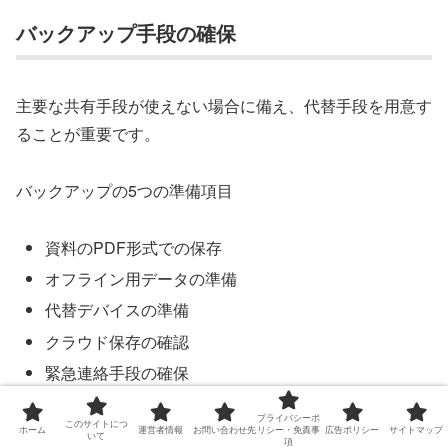
バックアップ手段の確保
主要な共有手段が使えない場合に備え、代替手段を用意す
ることが重要です。
バックアップの5つの準備項目
資料のPDF形式での保存
オフライン用データの準備
代替デバイスの準備
クラウド保存の確認
緊急連絡手段の確保
プライバシーポ
このサイトにつ
特に重要な発表では、複数のバックアップ手段を用意しま
ホーム
運営者情報
お問い合わせ先
リシー・免責事
広告ポリシー
サイトマップ
いて
項