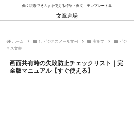
働く現場でそのまま使える標語・例文・テンプレート集
文章道場
ホーム
1. ビジネスメール文例
実用文
ビジ
ネス文書
画面共有時の失敗防止チェックリスト｜完
全版マニュアル【すぐ使える】