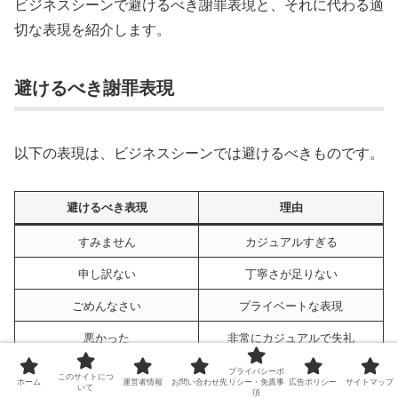
ビジネスシーンで避けるべき謝罪表現と、それに代わる適
切な表現を紹介します。
避けるべき謝罪表現
以下の表現は、ビジネスシーンでは避けるべきものです。
避けるべき表現
理由
すみません
カジュアルすぎる
申し訳ない
丁寧さが足りない
ごめんなさい
プライベートな表現
悪かった
非常にカジュアルで失礼
すまん
極めてカジュアルで失礼
プライバシーポ
このサイトにつ
ホーム
運営者情報
お問い合わせ先
リシー・免責事
広告ポリシー
サイトマップ
いて
項