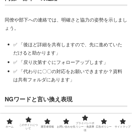
同僚や部下への連絡では、明確さと協力の姿勢を示しまし
ょう。
✅ 「後ほど詳細を共有しますので、先に進めていた
だけると助かります」
✅ 「戻り次第すぐにフォローアップします」
✅ 「代わりに〇〇の対応をお願いできますか？資料
は共有フォルダにあります」
NGワードと言い換え表現
避けるべき表現と、より適切な言い換え例
プライバシーポ
このサイトにつ
ホーム
運営者情報
お問い合わせ先
リシー・免責事
広告ポリシー
サイトマップ
いて
項