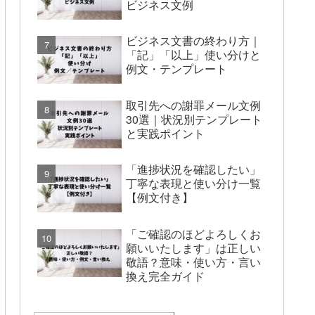
ビジネス文例
ビジネス文書の終わり方｜
「記」「以上」使い分けと
例文・テンプレート
取引先への謝罪メール文例
30選｜状況別テンプレート
と実践ポイント
「進捗状況を確認したい」
丁寧な表現と使い分け一覧
【例文付き】
「ご確認のほどよろしくお
願いいたします」は正しい
敬語？意味・使い方・言い
換え完全ガイド