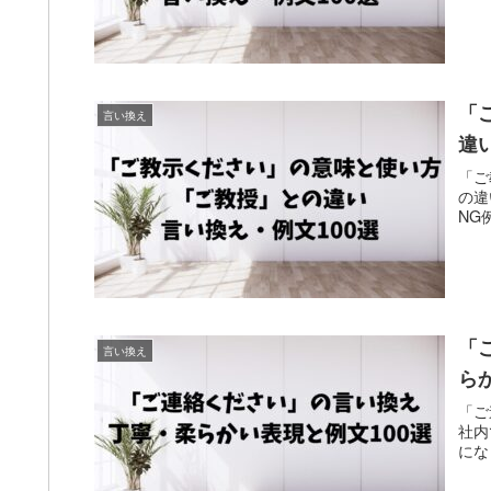
「
言い換え
違
「ご
の違
NG
「
言い換え
ら
「ご
社内
にな