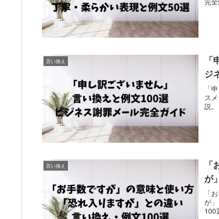
完全
「
言い換え
ジ
「申
スメ
説。
「
言い換え
が
「お
が」
10