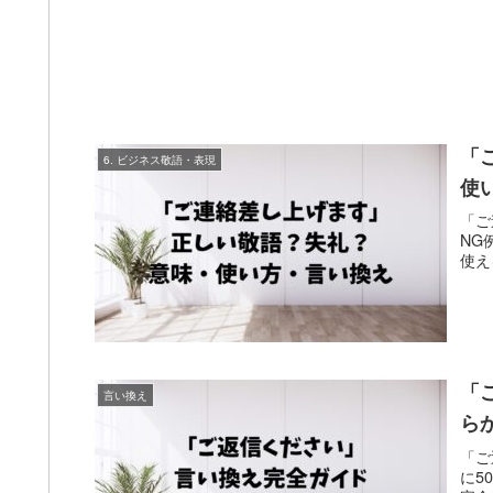
「
6. ビジネス敬語・表現
使
「ご
NG
使え
「
言い換え
ら
「ご
に5