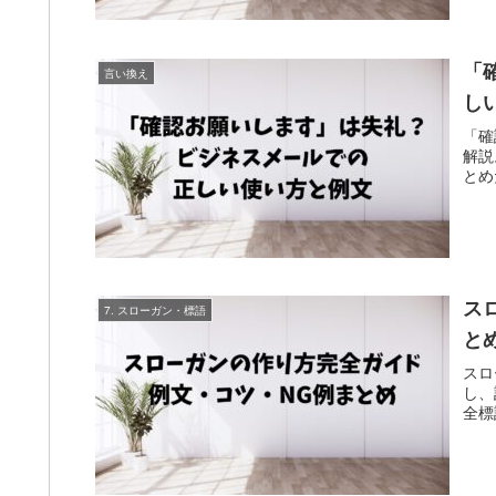
「
言い換え
し
「確
解説
とめ
ス
7. スローガン・標語
と
スロ
し、
全標