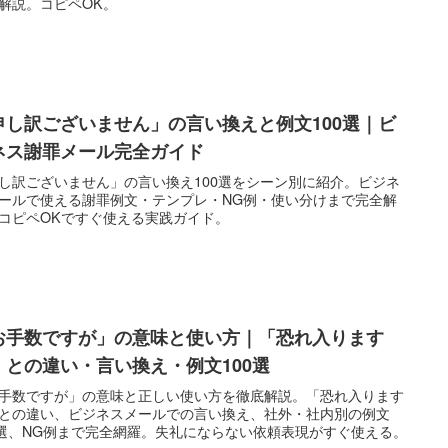
解説。コピペOK。
申し訳ございません」の言い換えと例文100選｜ビ
ネス謝罪メール完全ガイド
し訳ございません」の言い換え100選をシーン別に紹介。ビジネ
ールで使える謝罪例文・テンプレ・NG例・使い分けまで完全解
コピペOKですぐ使える実践ガイド。
お手数ですが」の意味と使い方｜「恐れ入ります
」との違い・言い換え・例文100選
手数ですが」の意味と正しい使い方を徹底解説。「恐れ入ります
との違い、ビジネスメールでの言い換え、社外・社内別の例文
0選、NG例まで完全網羅。失礼にならない依頼表現がすぐ使える。