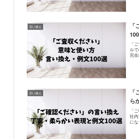
「
言い換え
1
「ご
ルで
完全
「
言い換え
ら
「ご
社内
にな