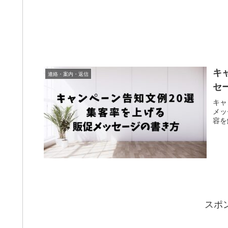
キ
連絡・案内・返信
セ
キャ
メッ
容を
スポ