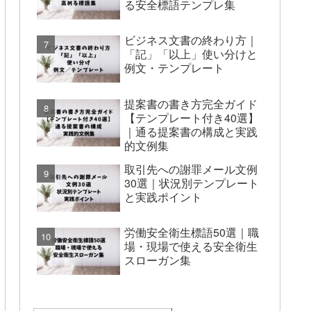
る安全標語テンプレ集
ビジネス文書の終わり方｜
「記」「以上」使い分けと
例文・テンプレート
提案書の書き方完全ガイド
【テンプレート付き40選】
｜通る提案書の構成と実践
的文例集
取引先への謝罪メール文例
30選｜状況別テンプレート
と実践ポイント
労働安全衛生標語50選｜職
場・現場で使える安全衛生
スローガン集