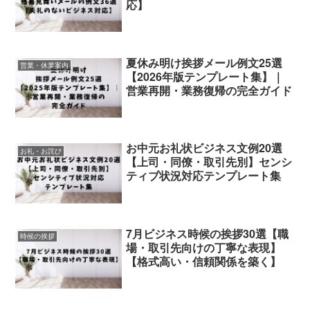
応】
夏休み明け挨拶メール例文25選
営業・休業案内
【2026年版テンプレート集】｜
営業再開・業務復帰の完全ガイド
お中元お礼状ビジネス文例20選
お礼・お詫び
【上司・同僚・取引先別】センシ
ティブ状況対応テンプレート集
7月ビジネス時候の挨拶30選【職
時候の挨拶
場・取引先向けの丁寧な表現】
【格式高い・信頼関係を築く】