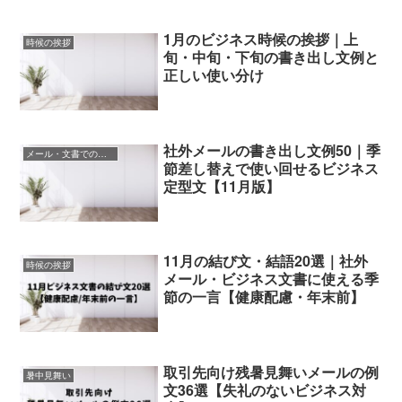
1月のビジネス時候の挨拶｜上
時候の挨拶
旬・中旬・下旬の書き出し文例と
正しい使い分け
社外メールの書き出し文例50｜季
メール・文書での挨拶
節差し替えで使い回せるビジネス
定型文【11月版】
11月の結び文・結語20選｜社外
時候の挨拶
メール・ビジネス文書に使える季
節の一言【健康配慮・年末前】
取引先向け残暑見舞いメールの例
暑中見舞い
文36選【失礼のないビジネス対