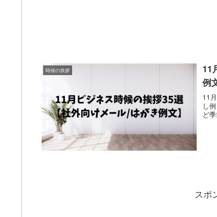
1
時候の挨拶
例
11
し例
ど季
スポ