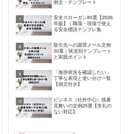
例文・テンプレート
安全スローガン80選【2026
年版】｜職場・現場で使え
る安全標語テンプレ集
取引先への謝罪メール文例
30選｜状況別テンプレート
と実践ポイント
「進捗状況を確認したい」
丁寧な表現と使い分け一覧
【例文付き】
ビジネス（社外中心）残暑
見舞いの文例25選【失礼の
ない対応】