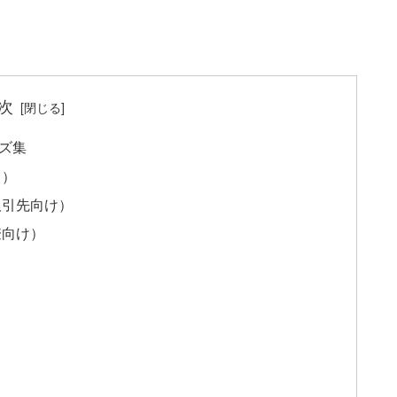
次
ズ集
さ）
取引先向け）
僚向け）