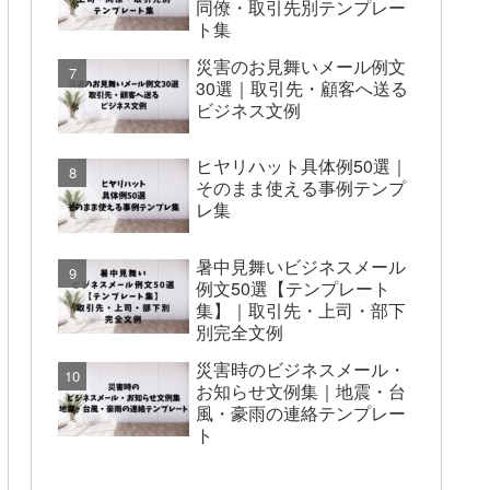
同僚・取引先別テンプレー
ト集
災害のお見舞いメール例文
30選｜取引先・顧客へ送る
ビジネス文例
ヒヤリハット具体例50選｜
そのまま使える事例テンプ
レ集
暑中見舞いビジネスメール
例文50選【テンプレート
集】｜取引先・上司・部下
別完全文例
災害時のビジネスメール・
お知らせ文例集｜地震・台
風・豪雨の連絡テンプレー
ト