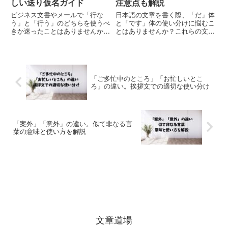
しい送り仮名ガイド
注意点も解説
ビジネス文書やメールで「行な
日本語の文章を書く際、「だ」体
う」と「行う」のどちらを使うべ
と「です」体の使い分けに悩むこ
きか迷ったことはありませんか？
とはありませんか？これらの文末
この微妙な送り仮名の違いは、実
表現は、文章の印象を大きく左右
はビジネスパーソンが最も間違え
します。本記事では、「だ」と
やすい日本語表記の一つです。正
「です」の適切な使用方法と、文
しい表記を知らないまま文書を送
体を統一することの重要性につい
付すると、相手に「日本語の基本
て詳しく解説します。初心者から
「ご多忙中のところ」「お忙しいとこ
が...
ベ...
ろ」の違い。挨拶文での適切な使い分け
「案外」「意外」の違い。似て非なる言
葉の意味と使い方を解説
文章道場