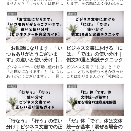
ませんか？「しっかり」は便利な
ります。その際によく使われる
言葉ですが、使いすぎると文章が
「お名前は？」という表現です
単調になり、プロフェッショナル
が、実はビジネスマナーの観点か
未分類
未分類
な印象を損なう恐れがあります。
らは適切でないとされています。
適切な類義語を知り、状況に応じ
この記事では、より丁寧な名前の
て使い分けることで、あなたの
確認方法と、それぞれの表現が適
文...
切・...
「お世話になります」「い
ビジネス文書における「に
つもありがとうございま
は」「では」の使い分け｜
す」の違いと使い分け【ビ
例文30選と実践テクニック
ジネスメール完全ガイド】
ビジネスメールで頻繁に使われる
ビジネス文書で「には」と「で
「お世話になります」と「いつも
は」、どちらを使うべきか迷った
ありがとうございます」。一見似
ことはありませんか？「社内会議
ているようで、実はそれぞれ異な
では検討します」「社内会議には
る意味と使い方があります。使い
検討します」——どちらが正しい
未分類
未分類
分けを間違えると、ビジネスマナ
のでしょうか。実は、これらの助
ーの面で相手に不快感を与えた
詞の使い分けが適切にできるかど
り、自分の印象を下げたりする可
うかで、文書の品質は大きく変わ
能...
っ...
「行なう」「行う」の使い
「だ」体「です」体は文体
分け｜ビジネス文書での正
統一が基本！混ぜる場合の