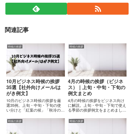
関連記事
時候の挨拶
時候の挨拶
10月ビジネス時候の挨拶
4月の時候の挨拶（ビジネ
35選【社外向けメール/は
ス）｜上旬・中旬・下旬の
がき例文】
例文まとめ
10月のビジネス時候の挨拶を厳
4月の時候の挨拶をビジネス向け
選35例。上旬・中旬・下旬の使
に解説。上旬・中旬・下旬で使え
い分けと「紅葉の候」「秋冷の
る季節の挨拶例文をまとめまし
候」の正しい使い方、メール/は
た。取引先・社内メール・手紙な
がき向け文例、NG表現も解説。
どで使える丁寧な文章例を紹介し
時候の挨拶
時候の挨拶
ます。