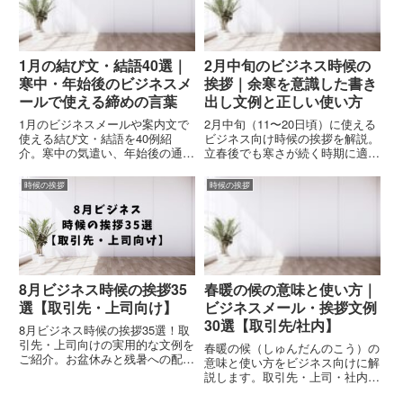
1月の結び文・結語40選｜
2月中旬のビジネス時候の
寒中・年始後のビジネスメ
挨拶｜余寒を意識した書き
ールで使える締めの言葉
出し文例と正しい使い方
1月のビジネスメールや案内文で
2月中旬（11〜20日頃）に使える
使える結び文・結語を40例紹
ビジネス向け時候の挨拶を解説。
介。寒中の気遣い、年始後の通常
立春後でも寒さが続く時期に適し
業務に戻った時期にふさわしい締
た「余寒」を中心とした時候語
めの言葉とNG表現をわかりやす
と、社外メール・文書で安全に使
時候の挨拶
時候の挨拶
く解説します。
える書き出し文例を紹介します。
8月ビジネス時候の挨拶35
春暖の候の意味と使い方｜
選【取引先・上司向け】
ビジネスメール・挨拶文例
30選【取引先/社内】
8月ビジネス時候の挨拶35選！取
引先・上司向けの実用的な文例を
春暖の候（しゅんだんのこう）の
ご紹介。お盆休みと残暑への配慮
意味と使い方をビジネス向けに解
を込めた、関係性別に使い分けで
説します。取引先・上司・社内で
きるビジネス挨拶で、信頼関係を
使える書き出し例、結びの挨拶、
深めましょう。メール・会議・文