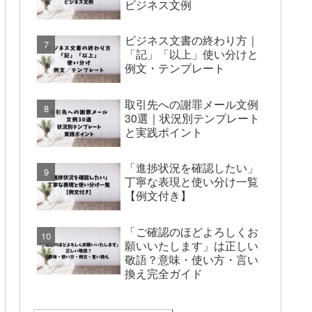
ビジネス文例
ビジネス文書の終わり方｜
「記」「以上」使い分けと
例文・テンプレート
取引先への謝罪メール文例
30選｜状況別テンプレート
と実践ポイント
「進捗状況を確認したい」
丁寧な表現と使い分け一覧
【例文付き】
「ご確認のほどよろしくお
願いいたします」は正しい
敬語？意味・使い方・言い
換え完全ガイド