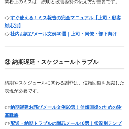
業務上のミスは、説明と改善姿勢の伝え方が重要です。
👉
すぐ使える！ミス報告の完全マニュアル【上司・顧客
対応別】
👉
社内お詫びメール文例40選｜上司・同僚・部下向け
③ 納期遅延・スケジュールトラブル
納期やスケジュールに関わる謝罪は、信頼回復を意識した
表現が必要です。
👉
納期遅延お詫びメール文例60選！信頼回復のための謝
罪戦略
👉
配送・納期トラブルの謝罪メール10選｜状況別テンプ