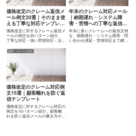
価格改定のクレーム返信メ
年末のクレーム対応メール
ール例文20選｜そのまま使
｜納期遅れ・システム障
える丁寧な対応テンプレー
害・苦情への丁寧な返信文
ト
例【2025–2026年版】
価格改定に対するクレーム返信メ
年末に多いクレームへの返信文例
ールの例文を20パターン紹介。
を、納期遅れ・システム障害・問
丁寧な対応・強い苦情対応・法人
い合わせ遅延・苦情対応まで網
向けなどシーン別にすぐ使えるテ
羅。年末特有の表現、謝り方、
ンプレートを解説します。
NG例、再発防止の書き方、即使
謝罪・クレーム対応
えるテンプレをまとめた2025–
2026年版の完全ガイド。
価格改定のクレーム対応例
文15選｜顧客離れを防ぐ返
信テンプレート
価格改定に対するクレーム対応の
例文を15パターン紹介。顧客離
れを防ぐ返信メールの書き方や
NG例、信頼関係を維持するポイ
ントまでわかりやすく解説しま
す。