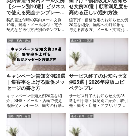
契約書送付案内メール文例
値下げ・価格改定のお知ら
【シーン別10選】ビジネス
せ文例20選｜顧客満足度を
で使える完全テンプレート
高める正しい通知方法
2026
契約書送付時の案内メール文例
値下げ・価格改定のお知らせ文例
10選。郵送・メール添付・電子
20選を紹介。顧客への好印象を
契約など送付方法別のテンプレー
与える書き方、メール・文書別テ
トと法的注意点を完全解説。
ンプレート、注意点まで実務で即
使える内容を解説。コピペ対応可
連絡・案内・返信
連絡・案内・返信
能な例文で業務効率化を実現しま
す。
キャンペーン告知文例20選
サービス終了のお知らせ文
｜集客率を上げる販促メッ
例25選｜2026年度版コピ
セージの書き方
ペテンプレ
キャンペーン告知文例20選を紹
サービス終了のお知らせ文例25
介。SNS・メール・店頭で使え
選を相手別・状況別に紹介。取引
る販促メッセージ、顧客の行動を
先・顧客・店舗・アプリ/サブス
促す書き方、注意点まで実務で即
クまで対応。終了時の注意点と
使える内容を解説。コピペ対応可
FAQ付きで、コピペで使えるテン
連絡・案内・返信
連絡・案内・返信
能な例文で集客率アップを実現し
プレ集。
ます。