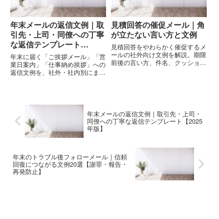
年末メールの返信文例｜取
見積回答の催促メール｜角
引先・上司・同僚への丁寧
が立たない言い方と文例
な返信テンプレート
見積回答をやわらかく催促するメ
【2025年版】
ールの社外向け文例を解説。期限
年末に届く「ご挨拶メール」「営
前後の言い方、件名、クッション
業日案内」「仕事納め挨拶」への
言葉、年度末配慮、NG例まで網
返信文例を、社外・社内別にまと
羅します。
めた完全版。丁寧・簡潔・すぐ使
えるテンプレートを用途別に紹
介。年末のビジネスマナーも解
説。
年末メールの返信文例｜取引先・上司・
同僚への丁寧な返信テンプレート【2025
年版】
年末のトラブル後フォローメール｜信頼
回復につながる文例20選【謝罪・報告・
再発防止】