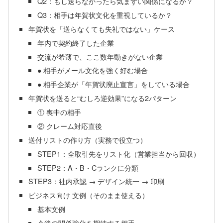
Q2：もし送らなかったら気まずい関係になるか？
Q3：相手は年賀状文化を重視しているか？
年賀状を「送らなくても失礼ではない」ケース
年内で契約終了した企業
交流が希薄で、ここ数年動きがない企業
● 相手がメール文化を強く好む場合
● 相手企業が「年賀状廃止宣言」をしている場合
年賀状を送ると“むしろ逆効果”になる2パターン
① 喪中の相手
② クレーム対応直後
送付リストの作り方（実務で役立つ）
STEP1：全取引先をリスト化（営業担当から回収）
STEP2：A・B・Cランクに分類
STEP3：社内承認 → デザイン統一 → 印刷
ビジネス向け 文例（そのまま使える）
基本文例
今後の関係強化を期待する相手