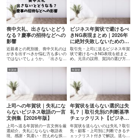
に合った新年の挨拶を選択できま
す。相手との関係性（取引先、同
僚...
喪中欠礼、出さないとどう
ビジネス年賀状で避けるべ
なる？慶事の招待などへの
きNG表現まとめ｜2026年
影響
に絶対失敗しないための注
意点
近親者との死別後、喪中欠礼のは
取引先・上司に送るビジネス年賀
がきを出すべきか悩む方も多いの
状で避けるべきNG表現を総まと
ではないでしょうか。「出さない
め。元旦の誤用、賀詞の選び方、
とどうなるのか」「周囲への影響
営業色の強い文章、宛名の誤記な
はあるのか」という不安の声もよ
ど、2026年に失敗しないための
年賀状
年賀状
く聞かれます。この記事では、喪
注意点を整理。
中欠礼はがきを出さなかった場合
の影響と、適切な対応方法につ
い...
上司への年賀状｜失礼にな
年賀状を送らない選択は失
らないビジネス敬語の一言
礼？｜取引先別の判断基準
文例集【2026年版】
チェックリスト【ビジネス
版】
上司へ送る年賀状の一言文例を厳
年賀状を送らないのは失礼？取引
選紹介。失礼にならない敬語表
先・顧客・上司別に判断できるチ
現、感謝・気遣い・控えめな挨拶
ェックリスト付きで解説。送らな