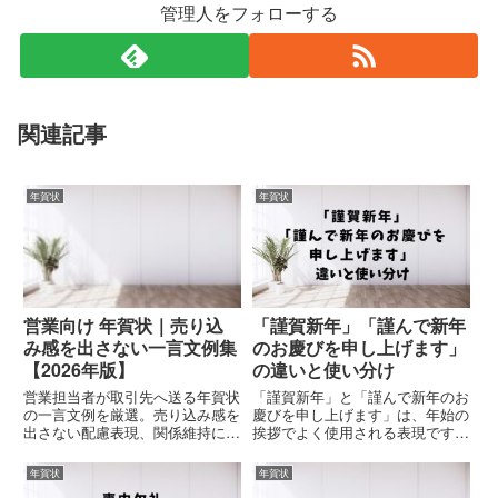
管理人をフォローする
関連記事
年賀状
年賀状
営業向け 年賀状｜売り込
「謹賀新年」「謹んで新年
み感を出さない一言文例集
のお慶びを申し上げます」
【2026年版】
の違いと使い分け
営業担当者が取引先へ送る年賀状
「謹賀新年」と「謹んで新年のお
の一言文例を厳選。売り込み感を
慶びを申し上げます」は、年始の
出さない配慮表現、関係維持に適
挨拶でよく使用される表現です
した短文を中心に、そのまま使え
が、適切な使い分けに悩む方も多
る文例30選を紹介【2026年
いようです。特に、以下の3つの
年賀状
年賀状
版】。
ポイントを意識することで、状況