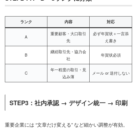
ランク
内容
対応
重要顧客・大口取引
必ず年賀状＋一言添
A
先
え書き
継続取引先・協力会
B
年賀状必須
社
年一程度の取引・見
C
メール or 送付しない
込み薄
STEP3：社内承認 → デザイン統一 → 印刷
重要企業には “文章だけ変える” など細かい調整が有効。