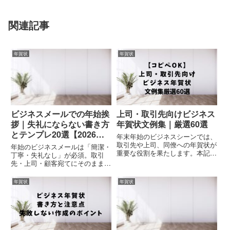
関連記事
年賀状
年賀状
ビジネスメールでの年始挨
上司・取引先向けビジネス
拶｜失礼にならない書き方
年賀状文例集｜厳選60選
とテンプレ20選【2026年
年末年始のビジネスシーンでは、
版】
取引先や上司、同僚への年賀状が
年始のビジネスメールは「簡潔・
重要な役割を果たします。本記事
丁寧・失礼なし」が必須。取引
では、ビジネスシーンで使える年
先・上司・顧客宛てにそのまま使
賀状文例を60個ご紹介します。
える年始挨拶テンプレ20選を紹
簡単にカスタマイズできる文例を
介。件名の正解、送るタイミン
年賀状
年賀状
用意しています。取引先向け文例
グ、NG表現、返信のマナーまで
25選取引先への年賀状は、ビジ...
網羅した2026年版の決定版ガイ
ド。