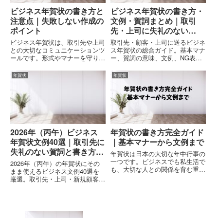
ビジネス年賀状の書き方と
ビジネス年賀状の書き方・
注意点｜失敗しない作成の
文例・賀詞まとめ｜取引
ポイント
先・上司に失礼のない
2026年版総合ガイド
ビジネス年賀状は、取引先や上司
取引先・顧客・上司に送るビジネ
との大切なコミュニケーションツ
ス年賀状の総合ガイド。基本マナ
ールです。形式やマナーを守りつ
ー、賀詞の意味、文例、NG表
つ、心のこもった内容にすること
現、宛名・役職の書き方、年賀状
が重要です。この記事では、ビジ
じまい、トラブル後の対応まで網
年賀状
年賀状
ネス年賀状の基本的な書き方か
羅。2026年のビジネスに使える
ら、よくある失敗例まで、実践的
内容を凝縮。
なポイントを詳しく解説します。
関...
2026年（丙午）ビジネス
年賀状の書き方完全ガイド
年賀状文例40選｜取引先に
｜基本マナーから文例まで
失礼のない賀詞と書き方
年賀状は日本の大切な年中行事の
【完全版】
一つです。ビジネスでも私生活で
2026年（丙午）の年賀状にその
も、大切な人との関係を育む重要
まま使えるビジネス文例40選を
なコミュニケーションツールとし
厳選。取引先・上司・新規顧客・
て広く親しまれています。この記
協力会社向けの文例を完全収録。
事では、年賀状の基本的な書き方
賀詞の選び方、NG表現、丙午年
から、相手や状況に応じた文例選
にふさわしい挨拶ワードまで、失
び、送付のタイミングまで、実
敗しないビジネス年賀状の決定
践...
版。