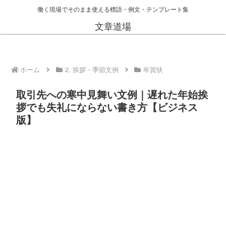
働く現場でそのまま使える標語・例文・テンプレート集
文章道場
ホーム
2. 挨拶・季節文例
年賀状
取引先への寒中見舞い文例｜遅れた年始挨
拶でも失礼にならない書き方【ビジネス
版】