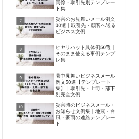
同僚・取引先別テンプレー
ト集
災害のお見舞いメール例文
30選｜取引先・顧客へ送る
ビジネス文例
ヒヤリハット具体例50選｜
そのまま使える事例テンプ
レ集
暑中見舞いビジネスメール
例文50選【テンプレート
集】｜取引先・上司・部下
別完全文例
災害時のビジネスメール・
お知らせ文例集｜地震・台
風・豪雨の連絡テンプレー
ト