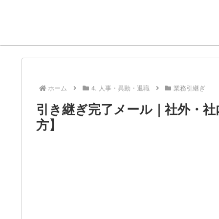
ホーム
4. 人事・異動・退職
業務引継ぎ
引き継ぎ完了メール｜社外・社
方】