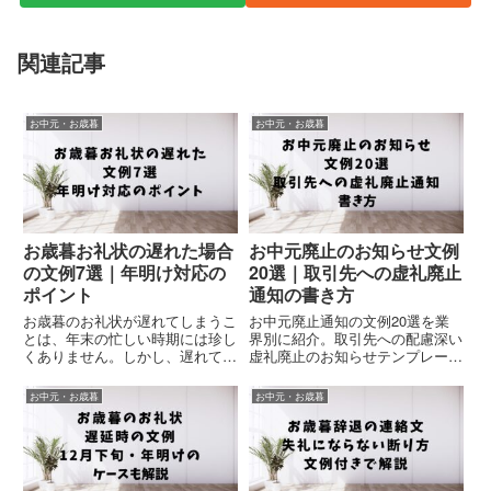
関連記事
お中元・お歳暮
お中元・お歳暮
お歳暮お礼状の遅れた場合
お中元廃止のお知らせ文例
の文例7選｜年明け対応の
20選｜取引先への虚礼廃止
ポイント
通知の書き方
お歳暮のお礼状が遅れてしまうこ
お中元廃止通知の文例20選を業
とは、年末の忙しい時期には珍し
界別に紹介。取引先への配慮深い
くありません。しかし、遅れてし
虚礼廃止のお知らせテンプレート
まった場合でも、誠意を持った対
集。官公庁・医療機関・IT企業な
応で相手の信頼を維持することが
ど様々なシーン対応。企業の総
お中元・お歳暮
お中元・お歳暮
可能です。本記事では、簡潔かつ
務・人事担当者必見。
使いやすい文例7選を紹介し、年
明け対応のポイントも解説しま
す...