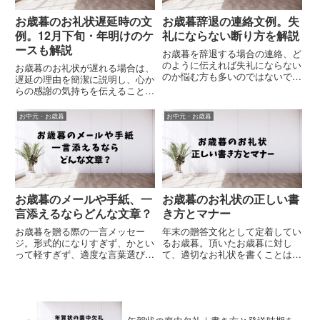
お歳暮のお礼状遅延時の文
お歳暮辞退の連絡文例。失
例。12月下旬・年明けのケ
礼にならない断り方を解説
ースも解説
お歳暮を辞退する場合の連絡、ど
のように伝えれば失礼にならない
お歳暮のお礼状が遅れる場合は、
のか悩む方も多いのではないでし
遅延の理由を簡潔に説明し、心か
ょうか。特にビジネスの場面で
らの感謝の気持ちを伝えることが
は、長年の慣習を変更することへ
重要です。基本的には受け取りか
の不安もあります。この記事で
ら3日以内の返信が望ましいです
お中元・お歳暮
お中元・お歳暮
は、スマートな辞退の方法と、相
が、遅れる場合は「お礼が遅くな
手に失礼にならない伝え方のポイ
り、誠に申し訳ございません」と
ント...
冒頭で謝罪し、その後に感謝の
言...
お歳暮のメールや手紙、一
お歳暮のお礼状の正しい書
言添えるならどんな文章？
き方とマナー
お歳暮を贈る際の一言メッセー
年末の贈答文化として定着してい
ジ。形式的になりすぎず、かとい
るお歳暮。頂いたお歳暮に対し
って軽すぎず、適度な言葉選びに
て、適切なお礼状を書くことは、
悩む方は多いのではないでしょう
ビジネスマナーとして重要です。
か。特にビジネスシーンでは、感
しかし、正しい書き方や時期につ
謝の気持ちを込めながらも礼儀正
いて悩む方も多いのではないでし
しさを保つ必要があります。この
ょうか。関連記事【関連記事】ビ
記事では、シーンや関係性に応じ
ジネス文書の書き方と基本マナー