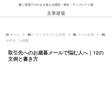
働く現場でそのまま使える標語・例文・テンプレート集
文章道場
ホーム
1. ビジネスメール文例
メール文例
お中元・お歳暮
取引先へのお歳暮メールで悩む人へ｜12の
文例と書き方