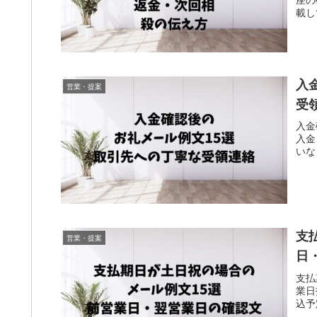
載し
入
営業・提案
受
入金
入金
いな
支
営業・提案
日
支払
業日
込予