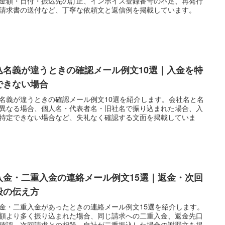
金額・日付・振込先の訂正、インボイス登録番号の不足、再発行
請求書の送付など、丁寧な依頼文と返信例を掲載しています。
込名義が違うときの確認メール例文10選｜入金を特
できない場合
名義が違うときの確認メール例文10選を紹介します。会社名と名
異なる場合、個人名・代表者名・旧社名で振り込まれた場合、入
特定できない場合など、失礼なく確認する文面を掲載していま
入金・二重入金の連絡メール例文15選｜返金・次回
殺の伝え方
金・二重入金があったときの連絡メール例文15選を紹介します。
額より多く振り込まれた場合、同じ請求への二重入金、返金先口
確認、次回請求との相殺、自社が二重振込した場合の謝罪文を掲