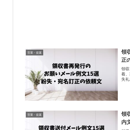
領
営業・提案
正
領収
着、
失礼
領
営業・提案
内