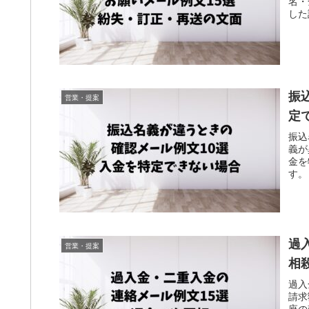
名・
した
振
営業・提案
定
振込
義が
金を
す。
過
営業・提案
相
過入
請求
座の