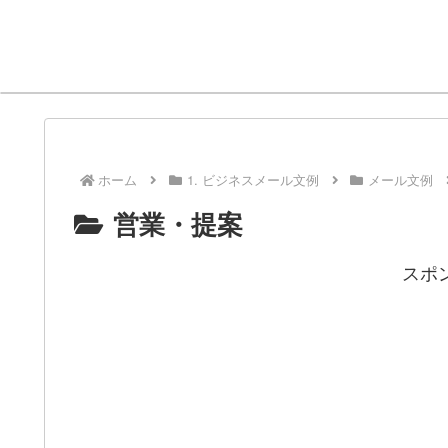
ホーム
1. ビジネスメール文例
メール文例
営業・提案
スポ