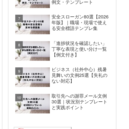
例文・テンプレート
安全スローガン80選【2026
年版】｜職場・現場で使え
る安全標語テンプレ集
「進捗状況を確認したい」
丁寧な表現と使い分け一覧
【例文付き】
ビジネス（社外中心）残暑
見舞いの文例25選【失礼の
ない対応】
取引先への謝罪メール文例
30選｜状況別テンプレート
と実践ポイント