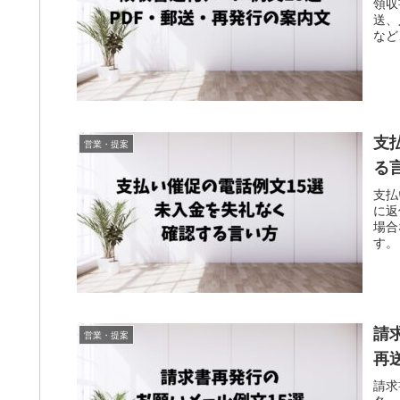
領収
送、
など
支
営業・提案
る
支払
に返
場合
す。
請
営業・提案
再
請求