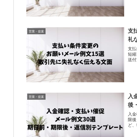
支
営業・提案
礼
支払
短縮
送付
入
営業・提案
後
入金
限後
ど、