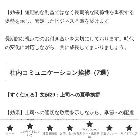
【効果】短期的な利益ではなく長期的な関係性を重視する
姿勢を示し、安定したビジネス基盤を築けます
長期的な視点でのお付き合いを大切にしております。時代
の変化に対応しながら、共に成長してまいりましょう。
社内コミュニケーション挨拶（7選）
【すぐ使える】文例29：上司への夏季挨拶
【効果】上司への適切な敬意を示しながら、季節への配慮
も込めた模範的な社内挨拶ができます
プライバシーポ
このサイトにつ
ホーム
運営者情報
お問い合わせ先
リシー・免責事
広告ポリシー
サイトマップ
いて
平素より格別のご指導を賜り、厚く御礼申し上げます。暑
項