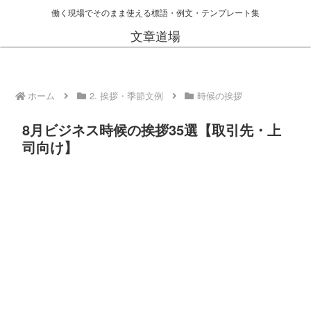
働く現場でそのまま使える標語・例文・テンプレート集
文章道場
ホーム
2. 挨拶・季節文例
時候の挨拶
8月ビジネス時候の挨拶35選【取引先・上
司向け】