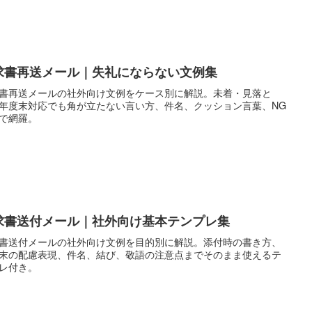
求書再送メール｜失礼にならない文例集
書再送メールの社外向け文例をケース別に解説。未着・見落と
年度末対応でも角が立たない言い方、件名、クッション言葉、NG
で網羅。
求書送付メール｜社外向け基本テンプレ集
書送付メールの社外向け文例を目的別に解説。添付時の書き方、
末の配慮表現、件名、結び、敬語の注意点までそのまま使えるテ
レ付き。