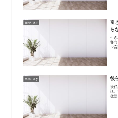
引
業務引継ぎ
ら
引き
客向
ン言
後
業務引継ぎ
後任
説。
敬語