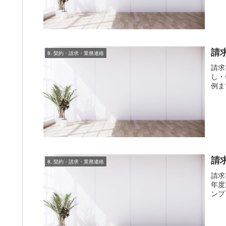
請
8. 契約・請求・業務連絡
請求
し・
例ま
請
8. 契約・請求・業務連絡
請求
年度
ンプ