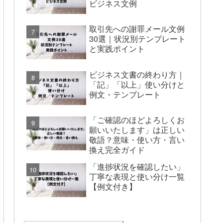
ビジネス文例
取引先への謝罪メール文例
30選｜状況別テンプレート
と実践ポイント
ビジネス文書の終わり方｜
「記」「以上」使い分けと
例文・テンプレート
「ご確認のほどよろしくお
願いいたします」は正しい
敬語？意味・使い方・言い
換え完全ガイド
「進捗状況を確認したい」
丁寧な表現と使い分け一覧
【例文付き】