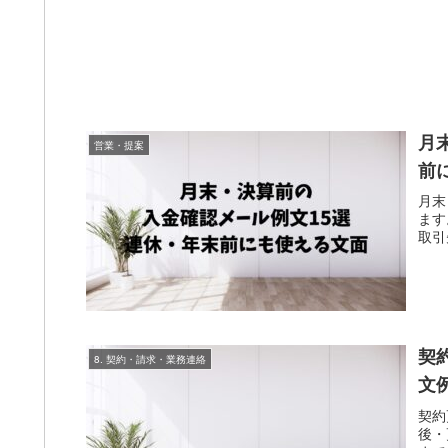
月
営業・提案
前
月末
ます
取引
契
8. 契約・請求・業務連絡
文
契約
後・