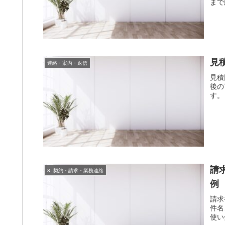
まで
見
連絡・案内・返信
見積
後の
す。
請
8. 契約・請求・業務連絡
例
請求
件名
使い