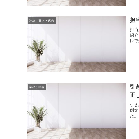
担
連絡・案内・返信
担当
紹介
レで
引
業務引継ぎ
正
引き
例文
た。