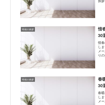
挨拶
惜
時候の挨拶
3
惜春
しま
メー
りの
春
時候の挨拶
3
春暖
しま
メー