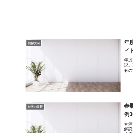
年
挨拶文例
イ
年度
説。
有の
春
時候の挨拶
例
春爛
解説