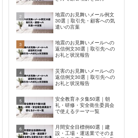
地震のお見舞いメール例文
30選｜取引先・顧客への気
遣いの言葉
地震のお見舞いメールへの
返信例文30選｜取引先への
お礼と状況報告
災害のお見舞いメールへの
返信例文30選｜取引先への
お礼と状況報告
安全教育ネタ集50選｜朝
礼・研修・安全衛生委員会
で使えるテーマ一覧
月間安全目標例60選｜建
設・工場・運送業でそのま