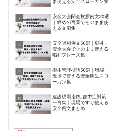
ま使える安全スローガン集
安全大会閉会挨拶例文20選
｜締めの言葉でそのまま使
える文例集
安全唱和例文50選｜朝礼・
安全大会でそのまま使える
唱和フレーズ集
衛生管理標語50選｜職場・
現場で使える安全衛生スロ
ーガン集
建設現場 朝礼 熱中症対策
一言集｜現場ですぐ使える
安全例文まとめ