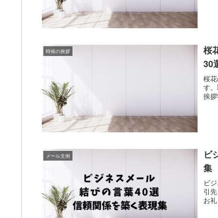
桜
時候の挨拶
3
桜花
す。
挨拶
ビ
メール文例
集
ビジ
引先
お礼