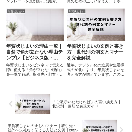
ンプレートを文例形式で紹介。通
員のための正しい伝え方、丁寧・
知するタイミング、メール・文書
簡潔・寒中見舞い・メールなど文
の書き方、NG表現、代替挨拶の
例20選、注意点、NG表現、伝え
年賀状じまい
年賀状じまい
方法まで完全ガイド。BtoB企業
る時期を網羅した完全ガイド。
対応の2026年版。
年賀状じまいの理由一覧｜
年賀状じまいの文例と書き
自然で角が立たない理由テ
方｜世代別の例文とマナー
ンプレ【ビジネス版・
を完全解説
2026年】
年賀状じまいをビジネスで伝える
近年、デジタル化の進展や生活様
際に使える「角が立たない理由」
式の変化により、年賀状じまいを
を一覧で解説。取引先・顧客・上
考える方が増えています。この記
司・社内向けに使い分けできる理
事では、年賀状じまいの基本的な
由テンプレ、NG理由の言い換
書き方から、世代別の適切な伝え
え、企業方針としての考え方まで
方まで、具体的な文例とともにご
網羅。
紹介します。【関連記事】年賀状
じまいは失礼？相手に不快感を
「ご教示いただければ」の言い換え方｜
与...
状況別・適切な表現ガイド
年賀状じまいの正しいマナー｜取引先・
社外へ失礼なく伝える方法と文例【2025-