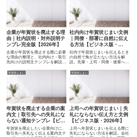
企業が年賀状を廃止する理
社内向け年賀状じまい文例
由｜社内説明・対外説明テ
｜同僚・部署に自然に伝え
ンプレ完全版【2026年】
る方法【ビジネス版・
2026年】
企業が年賀状を廃止する際に必要
社内で年賀状じまいを伝えるとき
な理由の整理と、社内向け・取引
の自然で角が立たない方法を解
先向けの説明文テンプレを解説。
説。先輩・上司・同僚・後輩への
総務・広報・管理部門向けに、失
文例20選、メール例、伝える時
礼にならない対外表現、通知文
期、NG例、丁寧に伝えるコツを
年賀状じまい
年賀状じまい
例、注意点まで網羅。
まとめたビジネス用ガイド。
年賀状を廃止する企業の案
上司への年賀状じまい｜失
内文｜取引先への失礼にな
礼にならない伝え方と文例
らない通知テンプレ【ビジ
【ビジネス版・2026年】
ネス版】
年賀状を廃止したい企業向けに、
上司へ年賀状じまいを伝える際に
取引先へ失礼なく伝える案内文テ
失礼にならない方法を解説。会社