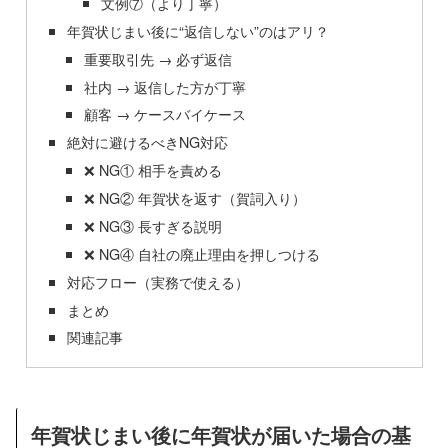
文例⑦（より丁寧）
年賀状じまい後に“返信しない”のはアリ？
重要取引先 → 必ず返信
社内 → 返信した方が丁寧
顧客 → ケースバイケース
絶対に避けるべきNG対応
❌ NG① 相手を責める
❌ NG② 年賀状を返す（賀詞入り）
❌ NG③ 長すぎる説明
❌ NG④ 自社の廃止理由を押しつける
対応フロー（実務で使える）
まとめ
関連記事
年賀状じまい後に年賀状が届いた場合の基