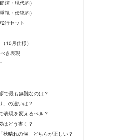
や簡潔・現代的）
式重視・伝統的）
び2行セット
ト
（10月仕様）
るべき表現
に
の挨拶で最も無難なのは？
ぎり」の違いは？
下旬で表現を変えるべき？
挨拶はどう書く？
と「秋晴れの候」どちらが正しい？