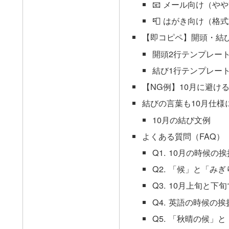
📧 メール向け（や
📮 はがき向け（格
【即コピペ】開頭・結
開頭2行テンプレー
結び1行テンプレート
【NG例】10月に避け
結びの言葉も10月仕様
10月の結び文例
よくある質問（FAQ）
Q1. 10月の時候
Q2. 「候」と「み
Q3. 10月上旬と
Q4. 英語の時候の
Q5. 「秋晴の候」