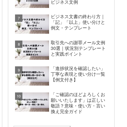
ビジネス文例
ビジネス文書の終わり方｜
「記」「以上」使い分けと
例文・テンプレート
取引先への謝罪メール文例
30選｜状況別テンプレート
と実践ポイント
「進捗状況を確認したい」
丁寧な表現と使い分け一覧
【例文付き】
「ご確認のほどよろしくお
願いいたします」は正しい
敬語？意味・使い方・言い
換え完全ガイド