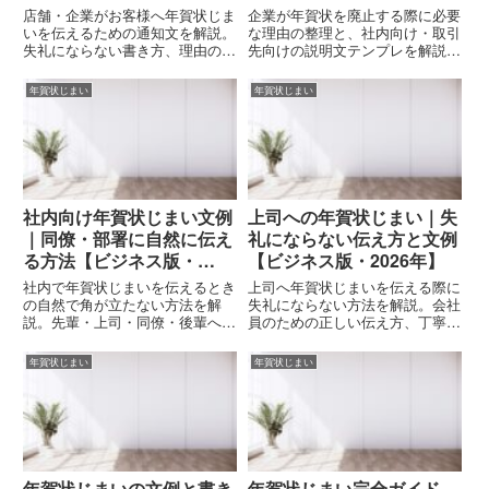
【2026年版】
店舗・企業がお客様へ年賀状じま
企業が年賀状を廃止する際に必要
いを伝えるための通知文を解説。
な理由の整理と、社内向け・取引
失礼にならない書き方、理由の伝
先向けの説明文テンプレを解説。
え方、業種別・丁寧／簡潔な文
総務・広報・管理部門向けに、失
例、寒中見舞いでの案内方法まで
礼にならない対外表現、通知文
年賀状じまい
年賀状じまい
網羅した完全ガイド。
例、注意点まで網羅。
社内向け年賀状じまい文例
上司への年賀状じまい｜失
｜同僚・部署に自然に伝え
礼にならない伝え方と文例
る方法【ビジネス版・
【ビジネス版・2026年】
2026年】
社内で年賀状じまいを伝えるとき
上司へ年賀状じまいを伝える際に
の自然で角が立たない方法を解
失礼にならない方法を解説。会社
説。先輩・上司・同僚・後輩への
員のための正しい伝え方、丁寧・
文例20選、メール例、伝える時
簡潔・寒中見舞い・メールなど文
期、NG例、丁寧に伝えるコツを
例20選、注意点、NG表現、伝え
年賀状じまい
年賀状じまい
まとめたビジネス用ガイド。
る時期を網羅した完全ガイド。
年賀状じまいの文例と書き
年賀状じまい完全ガイド