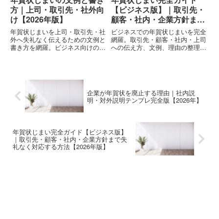
方｜上司・取引先・社外向
【ビジネス版】｜取引先・
け【2026年版】
顧客・社内・企業方針まで
失礼なく対応する方法
年賀状じまいを上司・取引先・社
ビジネスでの年賀状じまいを完全
【2026年版】
外へ失礼なく伝えるための文例と
網羅。取引先・顧客・社内・上司
書き方を網羅。ビジネス向けの正
への伝え方、文例、理由の整理、
しい構成、企業として出す場合、
企業として年賀状を廃止する際の
社内連絡、顧客向け通知、寒中見
説明方法、寒中見舞い対応、NG
舞いで伝えるケースまで完全対
例まで実務で使える総合ガイド。
応。
企業が年賀状を廃止する理由｜社内説
明・対外説明テンプレ完全版【2026年】
年賀状じまい完全ガイド【ビジネス版】
｜取引先・顧客・社内・企業方針まで失
礼なく対応する方法【2026年版】