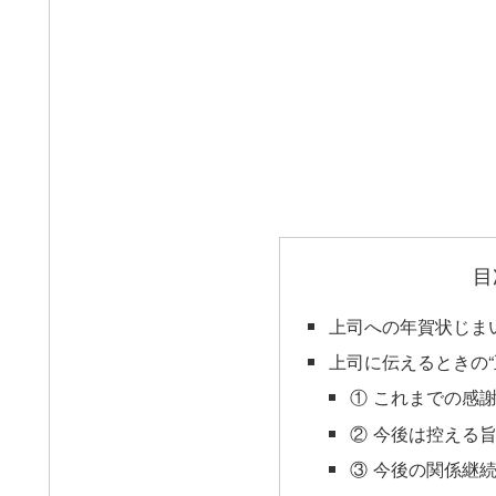
目
上司への年賀状じま
上司に伝えるときの“
① これまでの感
② 今後は控える
③ 今後の関係継