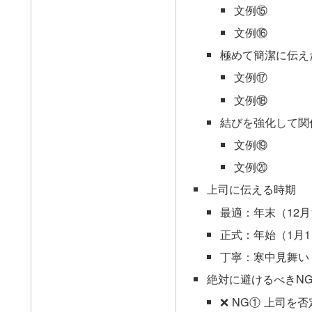
文例⑮
文例⑯
極めて簡潔に伝え
文例⑰
文例⑱
結びを強化して関
文例⑲
文例⑳
上司に伝える時期
最適：年末（12月
正式：年始（1月1
丁寧：寒中見舞い（
絶対に避けるべきN
❌ NG① 上司を