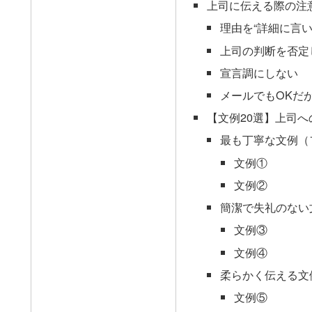
上司に伝える際の注
理由を“詳細に言い
上司の判断を否定
宣言調にしない
メールでもOKだ
【文例20選】上司
最も丁寧な文例（
文例①
文例②
簡潔で失礼のない
文例③
文例④
柔らかく伝える文
文例⑤