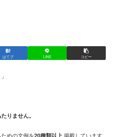
はてブ
LINE
コピー
？」
あたりません。
るための文例を
掲載しています。
20種類以上