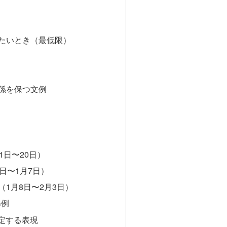
たいとき（最低限）
係を保つ文例
1日〜20日）
日〜1月7日）
1月8日〜2月3日）
G例
否定する表現