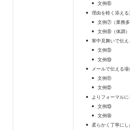
文例⑥
理由を軽く添える
文例⑦（業務多
文例⑧（体調）
寒中見舞いで伝え
文例⑨
文例⑩
メールで伝える場
文例⑪
文例⑫
よりフォーマルに
文例⑬
文例⑭
柔らかく丁寧にし