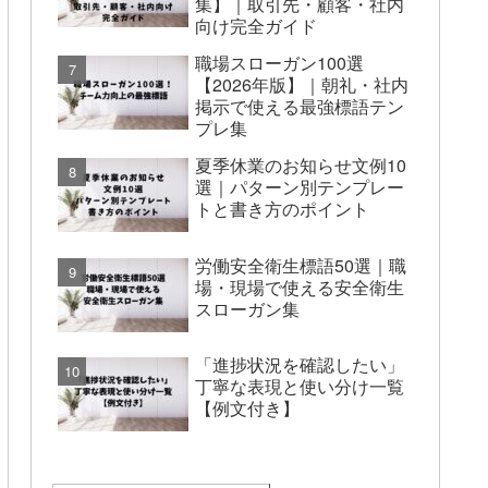
集】｜取引先・顧客・社内
向け完全ガイド
職場スローガン100選
【2026年版】｜朝礼・社内
掲示で使える最強標語テン
プレ集
夏季休業のお知らせ文例10
選｜パターン別テンプレー
トと書き方のポイント
労働安全衛生標語50選｜職
場・現場で使える安全衛生
スローガン集
「進捗状況を確認したい」
丁寧な表現と使い分け一覧
【例文付き】