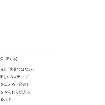
次
いは「失礼ではない」
正しい3ステップ”
謝を伝える（必須）
旨をやんわり伝える
続を示す