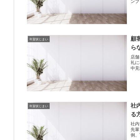
ンプ
顧
年賀状じまい
ら
店舗
礼に
中見
社
年賀状じまい
る
社内
先輩
例、