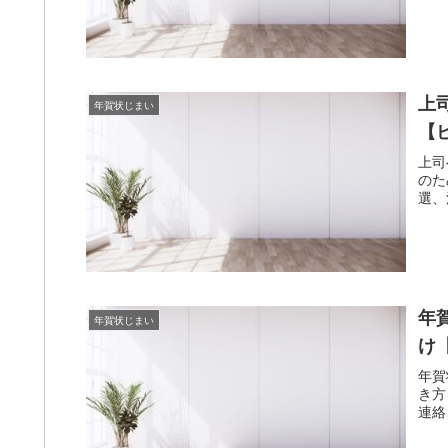
上
年賀状じまい
【
上司
のた
選、
年
年賀状じまい
け【
年賀
き方
連絡