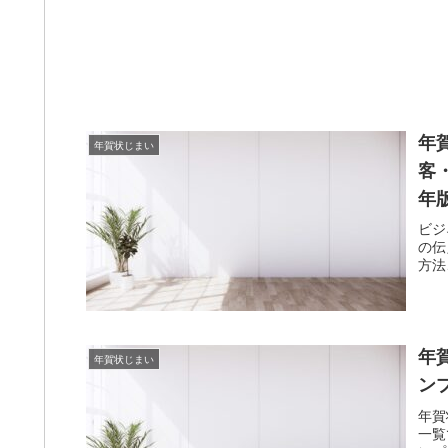
年
年賀状じまい
客
年
ビジ
の伝
方法
年
年賀状じまい
ン
年賀
一覧