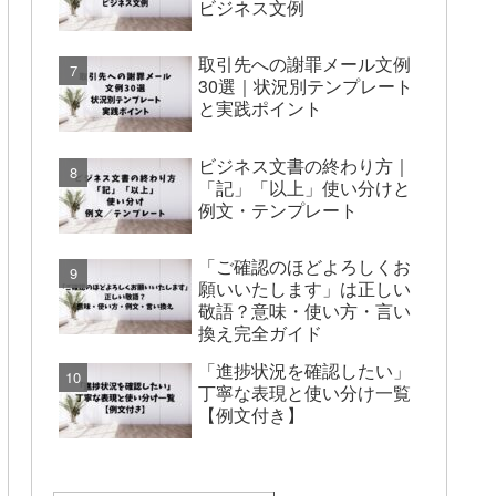
ビジネス文例
取引先への謝罪メール文例
30選｜状況別テンプレート
と実践ポイント
ビジネス文書の終わり方｜
「記」「以上」使い分けと
例文・テンプレート
「ご確認のほどよろしくお
願いいたします」は正しい
敬語？意味・使い方・言い
換え完全ガイド
「進捗状況を確認したい」
丁寧な表現と使い分け一覧
【例文付き】