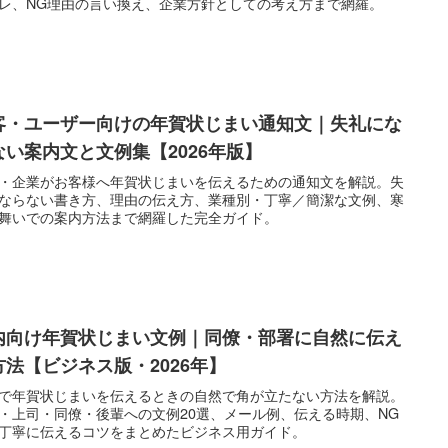
レ、NG理由の言い換え、企業方針としての考え方まで網羅。
客・ユーザー向けの年賀状じまい通知文｜失礼にな
ない案内文と文例集【2026年版】
・企業がお客様へ年賀状じまいを伝えるための通知文を解説。失
ならない書き方、理由の伝え方、業種別・丁寧／簡潔な文例、寒
舞いでの案内方法まで網羅した完全ガイド。
内向け年賀状じまい文例｜同僚・部署に自然に伝え
方法【ビジネス版・2026年】
で年賀状じまいを伝えるときの自然で角が立たない方法を解説。
・上司・同僚・後輩への文例20選、メール例、伝える時期、NG
丁寧に伝えるコツをまとめたビジネス用ガイド。