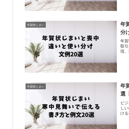
年
年賀状じまい
分
年賀
取引
現、
年
年賀状じまい
選
ビジ
しい
ける