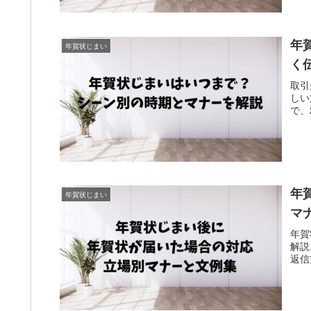
年
年賀状じまい
く伝
取引
しい
で、
年
年賀状じまい
マ
年賀
解説
返信